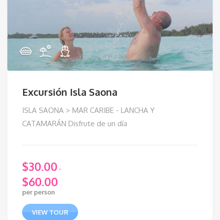
Excursión Isla Saona
ISLA SAONA > MAR CARIBE - LANCHA Y
CATAMARÁN Disfrute de un día
$
30.00
-
$
60.00
Rango
per person
de
precios:
VIEW TOUR