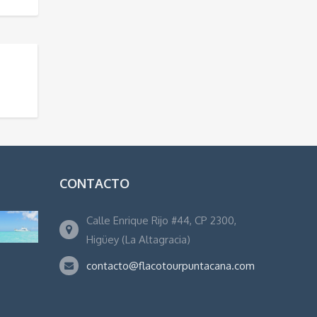
CONTACTO
Calle Enrique Rijo #44, CP 2300,
Higüey (La Altagracia)
contacto@flacotourpuntacana.com