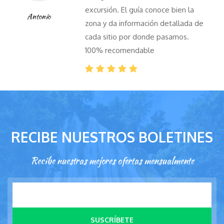
excursión. El guía conoce bien la
Antonio
zona y da información detallada de
cada sitio por donde pasamos.
100% recomendable
RECIBE NUESTROS BOLETINES
Recibe nuestras mejores ofertas mensualmente
SUSCRÍBETE