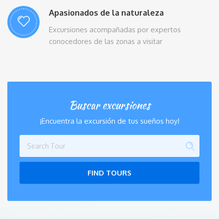
Apasionados de la naturaleza
Excursiones acompañadas por expertos
conocedores de las zonas a visitar
Buscar excursiones
¡Encuentra la excursión de tus sueños hoy!
FIND TOURS