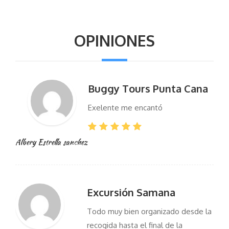
OPINIONES
Buggy Tours Punta Cana
Exelente me encantó
Albery Estrella sanchez
Excursión Samana
Todo muy bien organizado desde la
recogida hasta el final de la