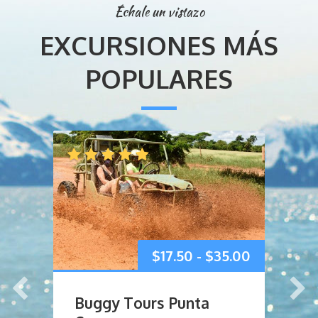
Échale un vistazo
EXCURSIONES MÁS
POPULARES
Rango
Rango
.00
$
17.50
-
$
35.00
de
de
Buggy Tours Punta
E