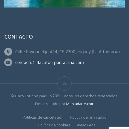
CONTACTO
Calle Enrique Rijo #44, CP 2300, Higüey (La Altagracia)
contacto@flacotourpuntacana.com
© Flaco Tour by Joaquin 2021. Todos los derechos reservados.
Desarrollado por
Mercadarte.com
Políticas de cancelación
Política de privacidad
Política de cookies
Aviso Legal