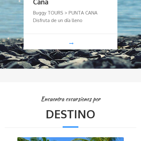
precios:
precios:
Cana
D
Buggy TOURS > PUNTA CANA
S
desde
desde
Disfruta de un día lleno
M
$50.00
$17.50
la
hasta
hasta
$100.00
$35.00
Encuentra excursiones por
DESTINO