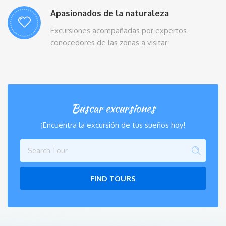
Apasionados de la naturaleza
Excursiones acompañadas por expertos
conocedores de las zonas a visitar
Buscar excursiones
¡Encuentra la excursión de tus sueños hoy!
FIND TOURS