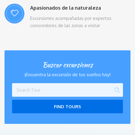
Apasionados de la naturaleza
Excursiones acompañadas por expertos
conocedores de las zonas a visitar
Buscar excursiones
¡Encuentra la excursión de tus sueños hoy!
FIND TOURS