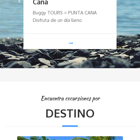
precios:
precios:
Cana
D
Buggy TOURS > PUNTA CANA
S
desde
desde
Disfruta de un día lleno
M
$50.00
$17.50
la
hasta
hasta
$100.00
$35.00
Encuentra excursiones por
DESTINO