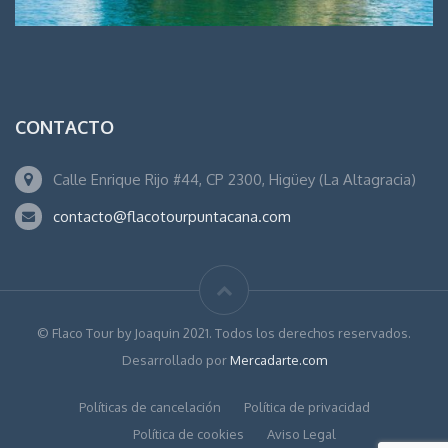
CONTACTO
Calle Enrique Rijo #44, CP 2300, Higüey (La Altagracia)
contacto@flacotourpuntacana.com
© Flaco Tour by Joaquin 2021. Todos los derechos reservados.
Desarrollado por
Mercadarte.com
Políticas de cancelación
Política de privacidad
Política de cookies
Aviso Legal