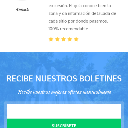
excursión. El guía conoce bien la
Antonio
zona y da información detallada de
cada sitio por donde pasamos.
100% recomendable
RECIBE NUESTROS BOLETINES
Recibe nuestras mejores ofertas mensualmente
SUSCRÍBETE