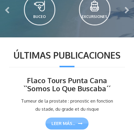
BUCEO
EXCURSIONES
ÚLTIMAS PUBLICACIONES
Flaco Tours Punta Cana
``Somos Lo Que Buscaba´´
Tumeur de la prostate : pronostic en fonction
du stade, du grade et du risque
LEER MÁS...