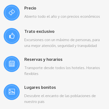
Precio
Abierto todo el año y con precios económicos
Trato exclusivo
Excursiones con un máximo de personas, para
una mejor atención, seguridad y tranquilidad
Reservas y horarios
Transporte desde todos los hoteles. Horarios
flexibles
Lugares bonitos
Descubre el encanto de las poblaciones de
nuestro pais