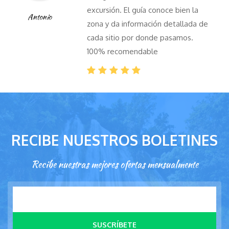
excursión. El guía conoce bien la
Antonio
zona y da información detallada de
cada sitio por donde pasamos.
100% recomendable
RECIBE NUESTROS BOLETINES
Recibe nuestras mejores ofertas mensualmente
SUSCRÍBETE