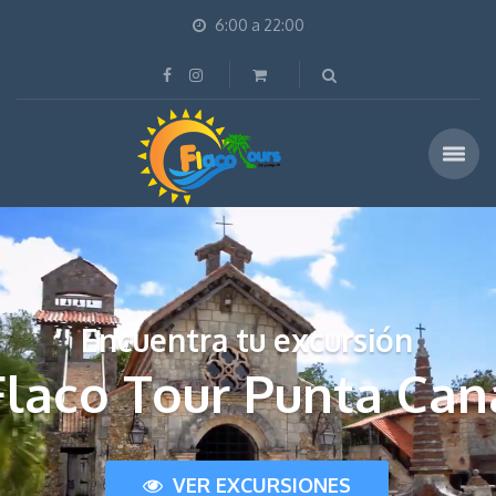
6:00 a 22:00
Encuentra tu excursión
Flaco Tour Punta Can
VER EXCURSIONES