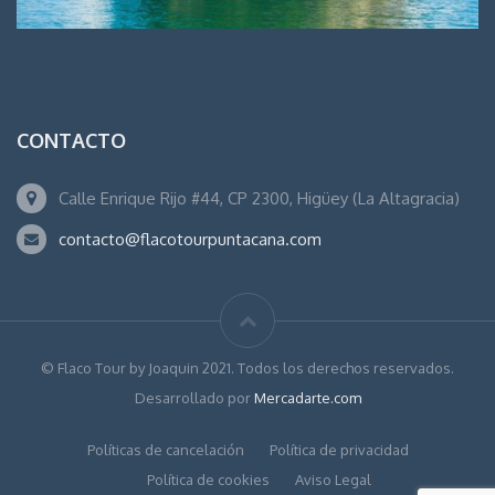
CONTACTO
Calle Enrique Rijo #44, CP 2300, Higüey (La Altagracia)
contacto@flacotourpuntacana.com
© Flaco Tour by Joaquin 2021. Todos los derechos reservados.
Desarrollado por
Mercadarte.com
Políticas de cancelación
Política de privacidad
Política de cookies
Aviso Legal