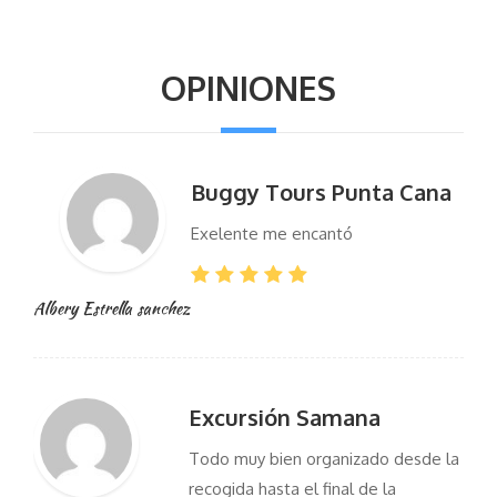
OPINIONES
Buggy Tours Punta Cana
Exelente me encantó
Albery Estrella sanchez
Excursión Samana
Todo muy bien organizado desde la
recogida hasta el final de la