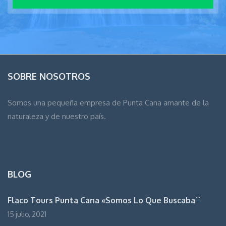
SOBRE NOSOTROS
Somos una pequeña empresa de Punta Cana amante de la
naturaleza y de nuestro país.
BLOG
Flaco Tours Punta Cana «Somos Lo Que Buscaba´´
15 julio, 2021