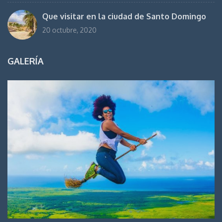
Que visitar en la ciudad de Santo Domingo
20 octubre, 2020
GALERÍA