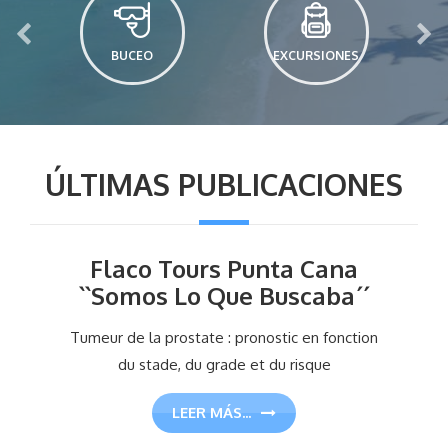
BUCEO
EXCURSIONES
ÚLTIMAS PUBLICACIONES
Flaco Tours Punta Cana
``Somos Lo Que Buscaba´´
Tumeur de la prostate : pronostic en fonction
du stade, du grade et du risque
LEER MÁS...