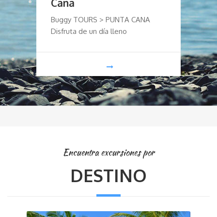
precios:
precios:
Cana
D
Buggy TOURS > PUNTA CANA
S
desde
desde
Disfruta de un día lleno
M
$50.00
$17.50
la
hasta
hasta
$100.00
$35.00
Encuentra excursiones por
DESTINO