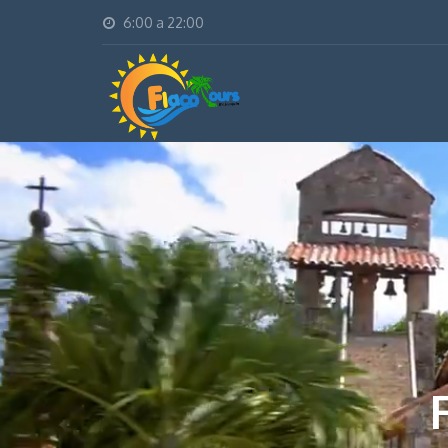
6:00 a 22:00