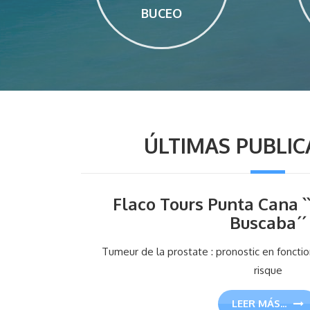
BUCEO
ÚLTIMAS PUBLIC
Flaco Tours Punta Cana 
Buscaba´´
Tumeur de la prostate : pronostic en foncti
risque
LEER MÁS...