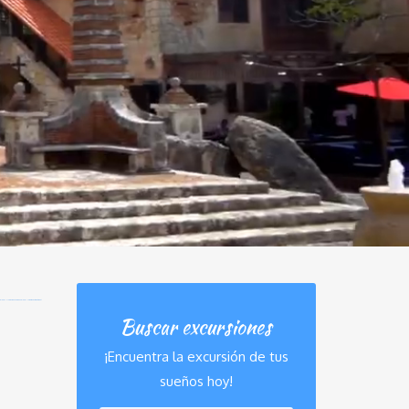
angladesh login
4rabet login bangladesh
4rabit
4a bet
4r bet
4ra bat
Buscar excursiones
¡Encuentra la excursión de tus
sueños hoy!