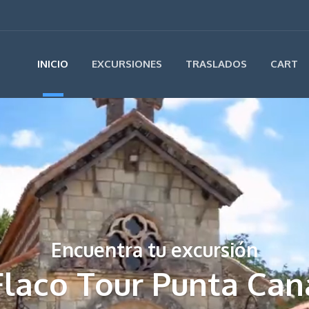
INICIO
EXCURSIONES
TRASLADOS
CART
Encuentra tu excursión
Flaco Tour Punta Can