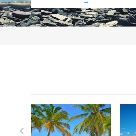
hasta
$100.00