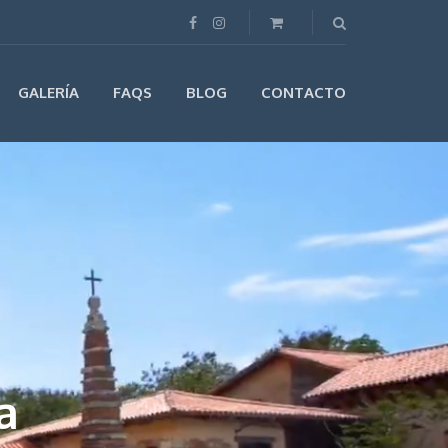
GALERÍA
FAQS
BLOG
CONTACTO
a