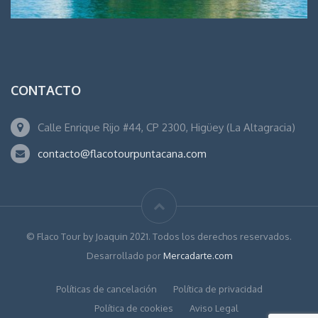
CONTACTO
Calle Enrique Rijo #44, CP 2300, Higüey (La Altagracia)
contacto@flacotourpuntacana.com
© Flaco Tour by Joaquin 2021. Todos los derechos reservados.
Desarrollado por
Mercadarte.com
Políticas de cancelación
Política de privacidad
Política de cookies
Aviso Legal