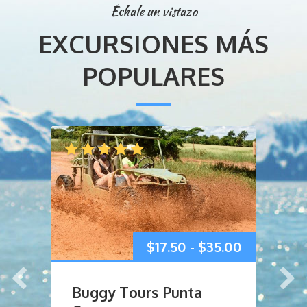
Échale un vistazo
EXCURSIONES MÁS
POPULARES
Rango
Rango
.00
$
17.50
-
$
35.00
de
de
Buggy Tours Punta
E