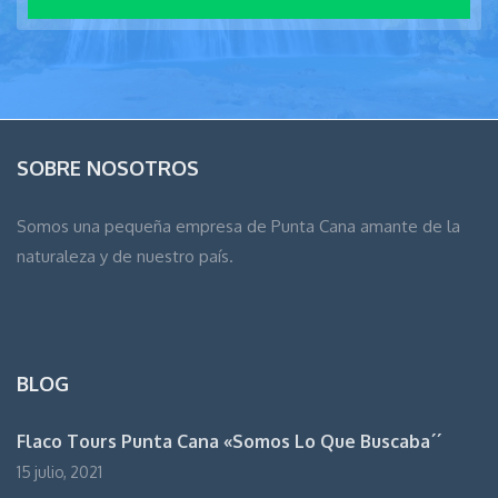
SOBRE NOSOTROS
Somos una pequeña empresa de Punta Cana amante de la
naturaleza y de nuestro país.
BLOG
Flaco Tours Punta Cana «Somos Lo Que Buscaba´´
15 julio, 2021