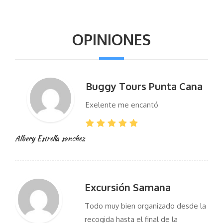
OPINIONES
Buggy Tours Punta Cana
Exelente me encantó
Albery Estrella sanchez
Excursión Samana
Todo muy bien organizado desde la
recogida hasta el final de la