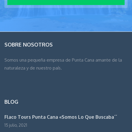
SOBRE NOSOTROS
Somos una pequeña empresa de Punta Cana amante de la
naturaleza y de nuestro país.
BLOG
Flaco Tours Punta Cana «Somos Lo Que Buscaba´´
15 julio, 2021