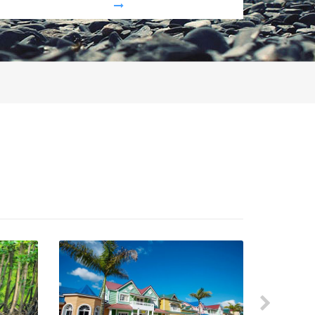
hasta
0
$50.00