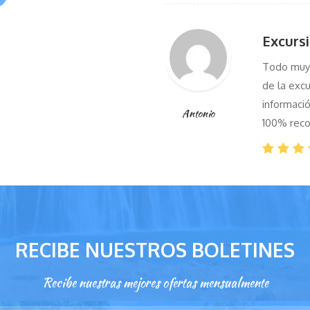
Excurs
Todo muy 
de la excu
informaci
Antonio
100% rec
RECIBE NUESTROS BOLETINES
Recibe nuestras mejores ofertas mensualmente