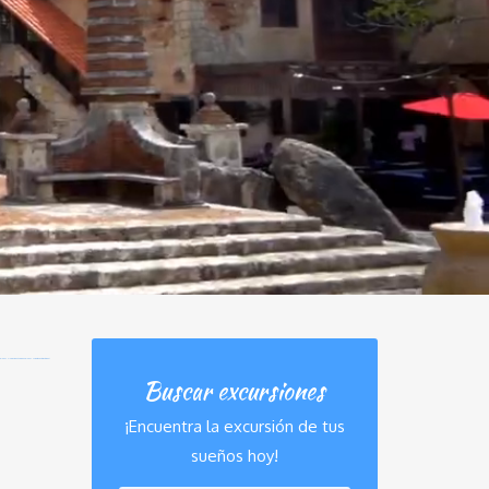
angladesh login
4rabet login bangladesh
4rabit
4a bet
4r bet
4ra bat
Buscar excursiones
¡Encuentra la excursión de tus
sueños hoy!