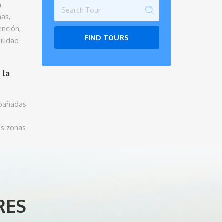
n
as,
ención,
FIND TOURS
ilidad
 la
pañadas
as zonas
RES