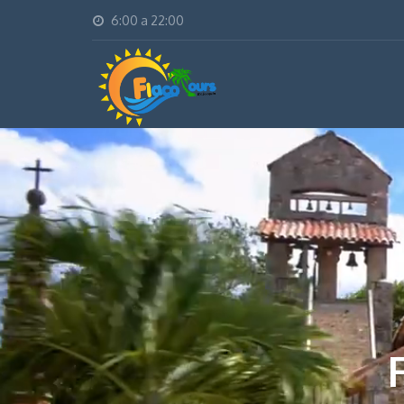
6:00 a 22:00