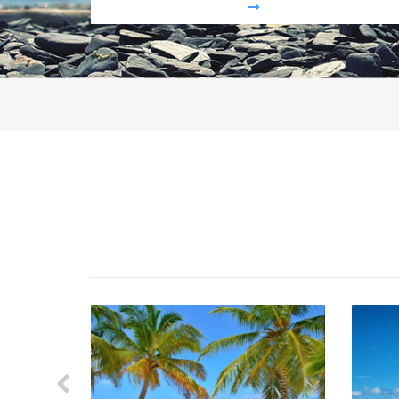
hasta
$100.00