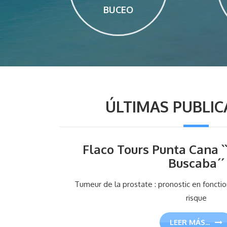
BUCEO
ÚLTIMAS PUBLIC
Flaco Tours Punta Cana 
Buscaba´´
Tumeur de la prostate : pronostic en foncti
risque
LEER MÁS...