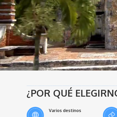
pin up
pinup
pin-up
pinap
pin up
pin up azerbaycan
pin-up online casino
pin up
pin up azerbaijan
pin-up online casino
pinup login
pin up login
pinupcasino
pin up india
pin-up bet casino
pin up
pin up
pinup
pin up casino
pin up bet
pin-up bet
pin up india
pin up casino
pin up casino india
pinup slots
pin up
pin-up
pin up bet india
pin up kz
pin up bet kz
pinup kz
pin up
pin up bet kz
pin up casino зеркало
pin up bet зеркало
pin up
pinup
mostbet aze
mosbet casino
mos bet
mosbet
mostbet
mostbet az
mostbet live casino
mosbet casino
mostbet az casino
mostb
¿POR QUÉ ELEGIR
Varios destinos