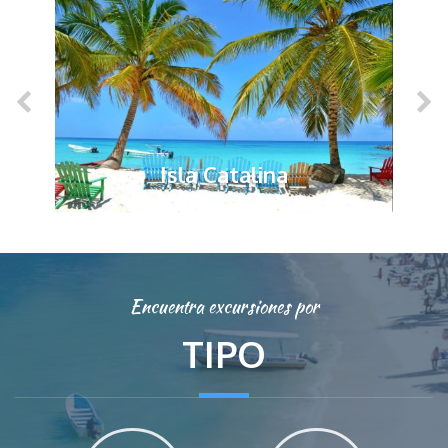
Isla Catalina
Encuentra excursiones por
TIPO