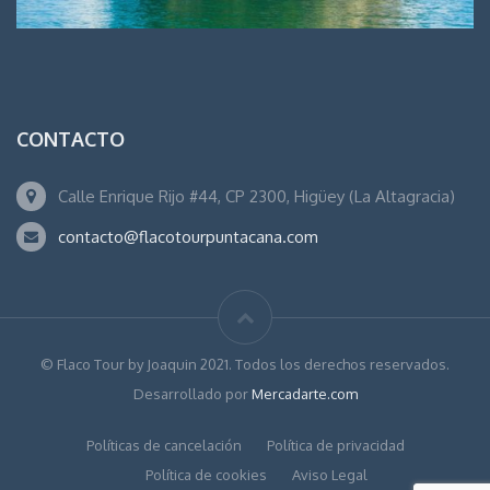
CONTACTO
Calle Enrique Rijo #44, CP 2300, Higüey (La Altagracia)
contacto@flacotourpuntacana.com
© Flaco Tour by Joaquin 2021. Todos los derechos reservados.
Desarrollado por
Mercadarte.com
Políticas de cancelación
Política de privacidad
Política de cookies
Aviso Legal