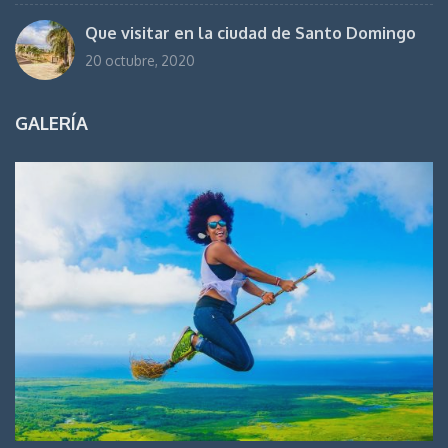
Que visitar en la ciudad de Santo Domingo
20 octubre, 2020
GALERÍA