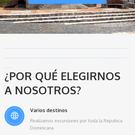
pin up
pinup
pin-up
pinap
pin up
pin up azerbaycan
pin-up online casino
pin up
pin up azerbaijan
pin-up online casino
pinup login
pin up login
pinupcasino
pin up india
pin-up bet casino
pin up
pin up
pinup
pin up casino
pin up bet
pin-up bet
pin up india
pin up casino
pin up casino india
pinup slots
pin up
pin-up
pin up bet india
pin up kz
pin up bet kz
pinup kz
pin up
pin up bet kz
pin up casino зеркало
pin up bet зеркало
pin up
pinup
mostbet aze
mosbet casino
mos bet
mosbet
mostbet
mostbet az
mostbet live casino
mosbet casino
mostbet az casino
mostbet casino
mostbet aviator
mosbet
mostbet aviator
mosbet aviator
mosbet
mostbet
mosbet
mostbet az
мостбет
mostbet
mostbet casino
mosbet
mosbet kz
mostbet
aviator app
1win aviator online
1 win aviator
авиатор pin up
aviator pin up
mostbet aviator
1 win casino
1win kz casino
1win casino
1win kz
1win aviator
onewin casino
1 win
onewin app
1 win game
1win
1 win
1win uz
1 win
1win aviator
1win uz
1 win
1win
1win aviator
1 win
1win casino
1 win
1 win az
1 win
1win
1win
1 win
1win slot
1win slots
lucky jet
lucky jet online
lucky jet
lucky jet crash
lucky jet crash
lucky jet casino
luckyjet
pin up lucky jet
lucky jet
lucky jet
lucky jet casino
4rabet login
4bet app
4rabet bangladesh
4rabet login
4ra bet
4rabet bangladesh login
4rabet login
bangladesh
4rabit
4a bet
4r bet
4ra bat
¿POR QUÉ ELEGIRNOS
A NOSOTROS?
Varios destinos
Realizamos excursiones por toda la Repubica
Dominicana