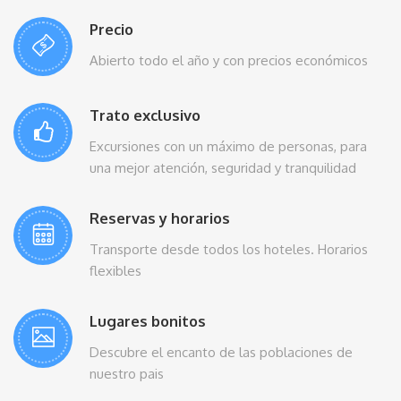
Precio
Abierto todo el año y con precios económicos
Trato exclusivo
Excursiones con un máximo de personas, para
una mejor atención, seguridad y tranquilidad
Reservas y horarios
Transporte desde todos los hoteles. Horarios
flexibles
Lugares bonitos
Descubre el encanto de las poblaciones de
nuestro pais