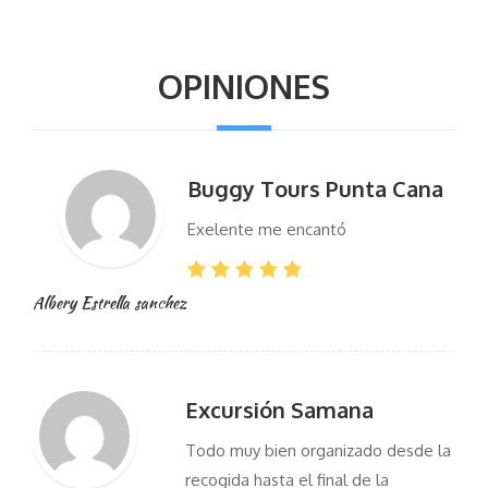
OPINIONES
Buggy Tours Punta Cana
Exelente me encantó
Albery Estrella sanchez
Excursión Samana
Todo muy bien organizado desde la
recogida hasta el final de la