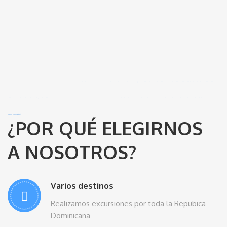
pin up
pinup
pin-up
pinap
pin up
pin up azerbaycan
pin-up online casino
pin up
pin up azerbaijan
pin-up online casino
pinup login
pin up login
pinupcasino
pin up india
pin-up bet casino
pin up
pin up
pinup
pin up casino
pin up bet
pin-up bet
pin up india
pin up casino
pin up casino india
pinup slots
pin up
pin-up
pin up bet india
pin up kz
pin up bet kz
pinup kz
pin up
pin up bet kz
pin up casino зеркало
pin up bet зеркало
pin up
pinup
mostbet aze
mosbet casino
mos bet
mosbet
mostbet
mostbet az
mostbet live casino
mosbet casino
mostbet az casino
mostbet casino
mostbet aviator
mosbet
mostbet aviator
mosbet aviator
mosbet
mostbet
mosbet
mostbet az
мостбет
mostbet
mostbet casino
mosbet
mosbet kz
mostbet
aviator app
1win aviator online
1 win aviator
авиатор pin up
aviator pin up
mostbet aviator
1 win casino
1win kz casino
1win casino
1win kz
1win aviator
onewin casino
1 win
onewin app
1 win game
1win
1 win
1win uz
1 win
1win aviator
1win uz
1 win
1win
1win aviator
1 win
1win casino
1 win
1 win az
1 win
1win
1win
1 win
1win slot
1win slots
lucky jet
lucky jet online
lucky jet
lucky jet crash
lucky jet crash
lucky jet casino
luckyjet
pin up lucky jet
lucky jet
lucky jet
lucky jet casino
4rabet login
4bet app
4rabet bangladesh
4rabet login
4ra bet
4rabet bangladesh login
4rabet login
bangladesh
4rabit
4a bet
4r bet
4ra bat
¿POR QUÉ ELEGIRNOS
A NOSOTROS?
Varios destinos
Realizamos excursiones por toda la Repubica
Dominicana