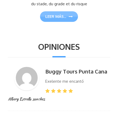
du stade, du grade et du risque
LEER MÁS...
OPINIONES
Buggy Tours Punta Cana
Exelente me encantó
Albery Estrella sanchez