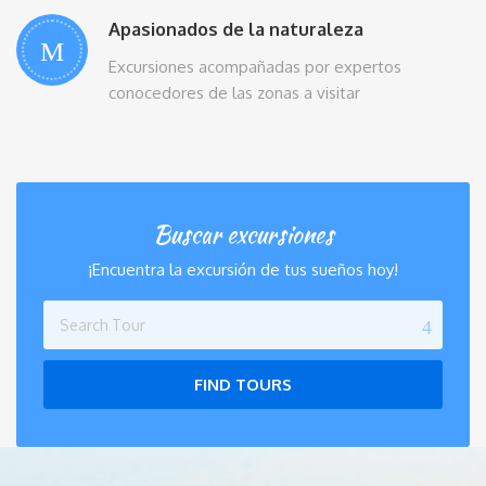
Apasionados de la naturaleza
Excursiones acompañadas por expertos
conocedores de las zonas a visitar
Buscar excursiones
¡Encuentra la excursión de tus sueños hoy!
FIND TOURS