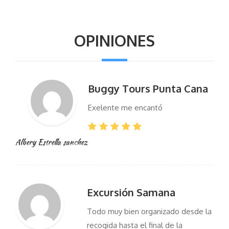
OPINIONES
Buggy Tours Punta Cana
Exelente me encantó
Albery Estrella sanchez
Excursión Samana
Todo muy bien organizado desde la
recogida hasta el final de la