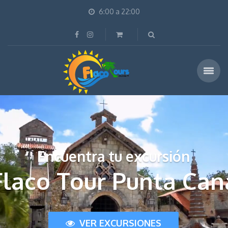
6:00 a 22:00
Encuentra tu excursión
Flaco Tour Punta Can
VER EXCURSIONES