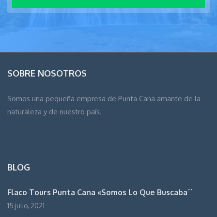
SOBRE NOSOTROS
Somos una pequeña empresa de Punta Cana amante de la
naturaleza y de nuestro país.
BLOG
Flaco Tours Punta Cana «Somos Lo Que Buscaba´´
15 julio, 2021