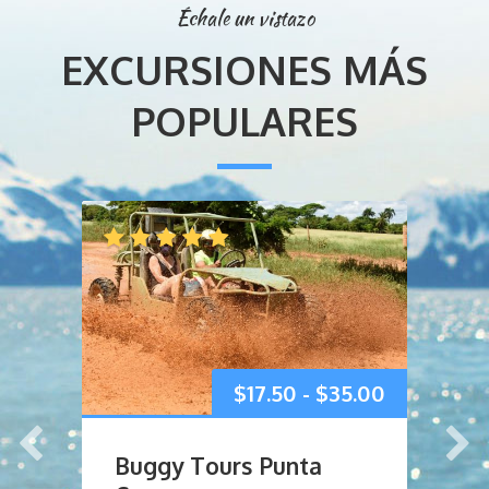
Échale un vistazo
EXCURSIONES MÁS
POPULARES
Rango
Rango
.00
$
17.50
-
$
35.00
de
de
Buggy Tours Punta
E