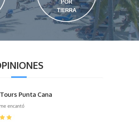
POR
TIERRA
PINIONES
Tours Punta Cana
 me encantó