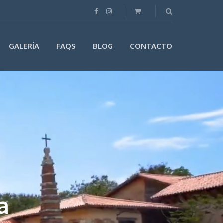
GALERÍA
FAQS
BLOG
CONTACTO
a