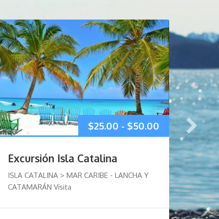
Rango
$
25.00
-
$
50.00
de
Excursión Isla Catalina
Excu
:
precios:
ISLA CATALINA > MAR CARIBE - LANCHA Y
ISLA 
CATAMARÁN Visita
CATAM
desde
$25.00