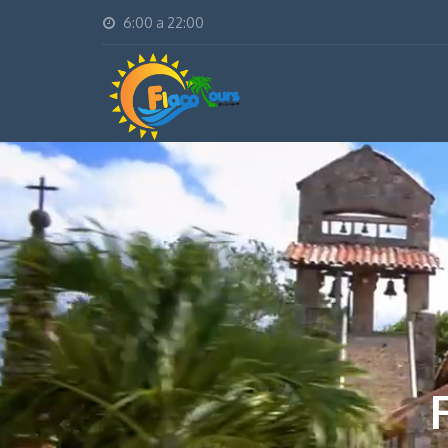
6:00 a 22:00