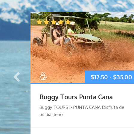
Rango
00.00
$
17.50
-
$
35.00
de
Buggy Tours Punta Cana
precios:
TADO-
Buggy TOURS > PUNTA CANA Disfruta de
un día lleno
desde
$50.00