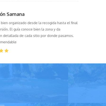
ión Samana
bien organizado desde la recogida hasta el final
rsión. El guía conoce bien la zona y da
ón detallada de cada sitio por donde pasamos.
omendable