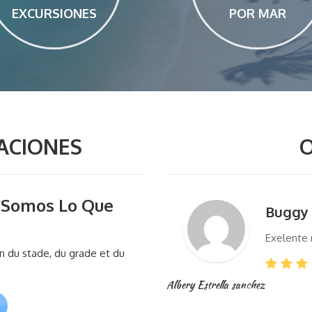
EXCURSIONES
POR MAR
ACIONES
O
``Somos Lo Que
Buggy 
Exelente
on du stade, du grade et du
Albery Estrella sanchez