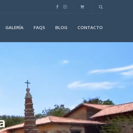
GALERÍA
FAQS
BLOG
CONTACTO
a