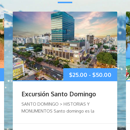
Rango
Rango
$
25.00
-
$
50.00
de
de
Excursión Santo Domingo
precios:
precios
SANTO DOMINGO > HISTORIAS Y
MONUMENTOS Santo domingo es la
desde
desde
$17.50
$25.00