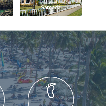
Samana
S