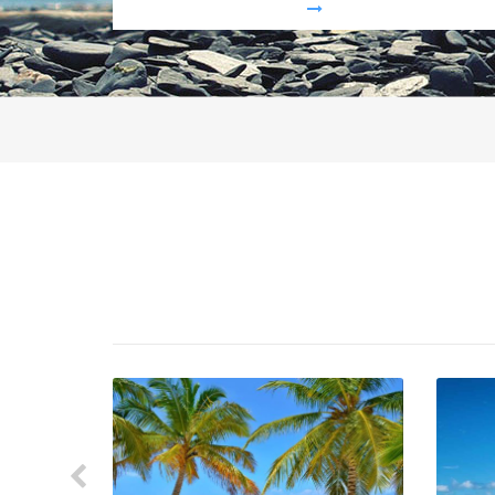
hasta
$100.00