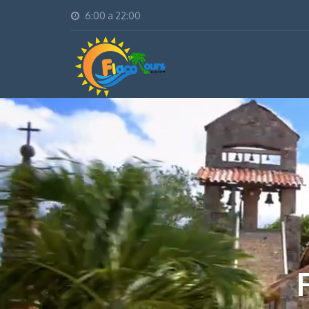
6:00 a 22:00