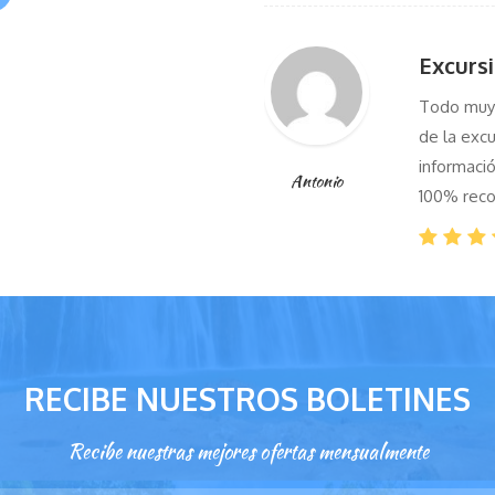
Excurs
Todo muy 
de la excu
informaci
Antonio
100% rec
RECIBE NUESTROS BOLETINES
Recibe nuestras mejores ofertas mensualmente