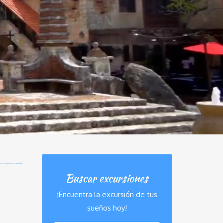
angladesh login
4rabet login bangladesh
4rabit
4a bet
4r bet
4ra bat
Buscar excursiones
¡Encuentra la excursión de tus
sueños hoy!