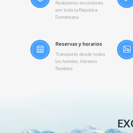
Realizamos excursiones
por toda la Repubica
Dominicana
Reservas y horarios
Transporte desde todos
los hoteles. Horarios
flexibles
EX