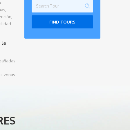
n
as,
ención,
FIND TOURS
ilidad
 la
pañadas
as zonas
RES