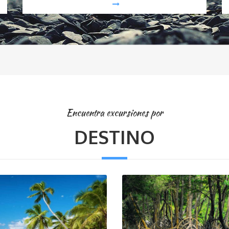
hasta
hasta
$35.00
$50.0
Encuentra excursiones por
DESTINO