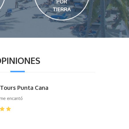
POR
TIERRA
PINIONES
Tours Punta Cana
 me encantó