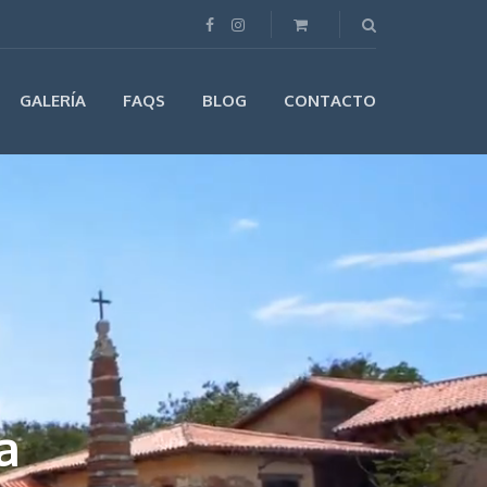
GALERÍA
FAQS
BLOG
CONTACTO
a