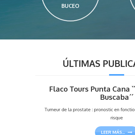
BUCEO
ÚLTIMAS PUBLIC
Flaco Tours Punta Cana 
Buscaba´´
Tumeur de la prostate : pronostic en foncti
risque
LEER MÁS...