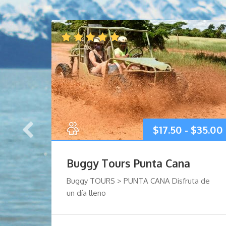
Rango
00.00
$
17.50
-
$
35.00
de
Buggy Tours Punta Cana
precios:
TADO-
Buggy TOURS > PUNTA CANA Disfruta de
un día lleno
desde
$50.00