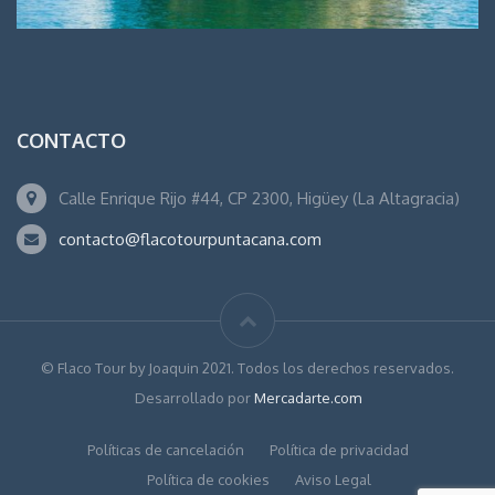
CONTACTO
Calle Enrique Rijo #44, CP 2300, Higüey (La Altagracia)
contacto@flacotourpuntacana.com
© Flaco Tour by Joaquin 2021. Todos los derechos reservados.
Desarrollado por
Mercadarte.com
Políticas de cancelación
Política de privacidad
Política de cookies
Aviso Legal