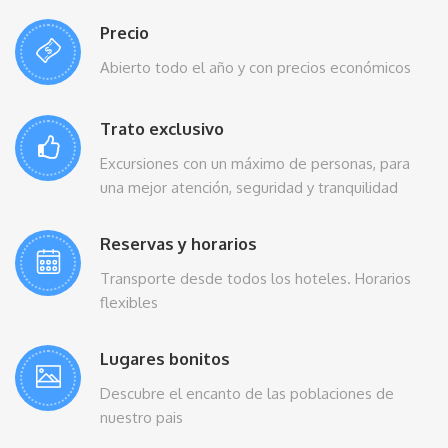
Precio
Abierto todo el año y con precios económicos
Trato exclusivo
Excursiones con un máximo de personas, para
una mejor atención, seguridad y tranquilidad
Reservas y horarios
Transporte desde todos los hoteles. Horarios
flexibles
Lugares bonitos
Descubre el encanto de las poblaciones de
nuestro pais