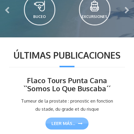
BUCEO
EXCURSIONES
ÚLTIMAS PUBLICACIONES
Flaco Tours Punta Cana
``Somos Lo Que Buscaba´´
Tumeur de la prostate : pronostic en fonction
du stade, du grade et du risque
LEER MÁS...