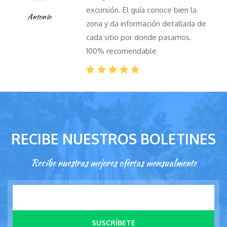
excursión. El guía conoce bien la
Antonio
zona y da información detallada de
cada sitio por donde pasamos.
100% recomendable
RECIBE NUESTROS BOLETINES
Recibe nuestras mejores ofertas mensualmente
SUSCRÍBETE