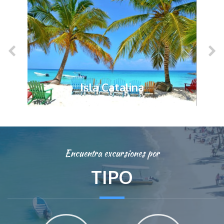
Isla Catalina
Encuentra excursiones por
TIPO