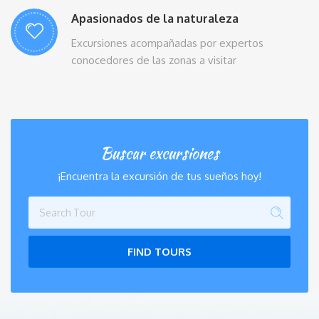
Apasionados de la naturaleza
Excursiones acompañadas por expertos
conocedores de las zonas a visitar
Buscar excursiones
¡Encuentra la excursión de tus sueños hoy!
FIND TOURS