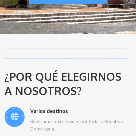
pin up
pinup
pin-up
pinap
pin up
pin up azerbaycan
pin-up online casino
pin up
pin up azerbaijan
pin-up online casino
pinup login
pin up login
pinupcasino
pin up india
pin-up bet casino
pin up
pin up
pinup
pin up casino
pin up bet
pin-up bet
pin up india
pin up casino
pin up casino india
pinup slots
pin up
pin-up
pin up bet india
pin up kz
pin up bet kz
pinup kz
pin up
pin up bet kz
pin up casino зеркало
pin up bet зеркало
pin up
pinup
mostbet aze
mosbet casino
mos bet
mosbet
mostbet
mostbet az
mostbet live casino
mosbet casino
mostbet az casino
mostbet casino
mostbet aviator
mosbet
mostbet aviator
mosbet aviator
mosbet
mostbet
mosbet
mostbet az
мостбет
mostbet
mostbet casino
mosbet
mosbet kz
mostbet
aviator app
1win aviator online
1 win aviator
авиатор pin up
aviator pin up
mostbet aviator
1 win casino
1win kz casino
1win casino
1win kz
1win aviator
onewin casino
1 win
onewin app
1 win game
1win
1 win
1win uz
1 win
1win aviator
1win uz
1 win
1win
1win aviator
1 win
1win casino
1 win
1 win az
1 win
1win
1win
1 win
1win slot
1win slots
lucky jet
lucky jet online
lucky jet
lucky jet crash
lucky jet crash
lucky jet casino
luckyjet
pin up lucky jet
lucky jet
lucky jet
lucky jet casino
4rabet login
4bet app
4rabet bangladesh
4rabet login
4ra bet
4rabet bangladesh login
4rabet login
bangladesh
4rabit
4a bet
4r bet
4ra bat
¿POR QUÉ ELEGIRNOS
A NOSOTROS?
Varios destinos
Realizamos excursiones por toda la Repubica
Dominicana