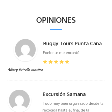
OPINIONES
Buggy Tours Punta Cana
Exelente me encantó
Albery Estrella sanchez
Excursión Samana
Todo muy bien organizado desde la
recogida hasta el final de la