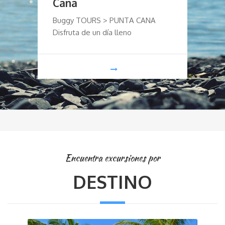
precios:
precios:
Cana
D
Buggy TOURS > PUNTA CANA
S
desde
desde
Disfruta de un día lleno
M
$50.00
$17.50
la
hasta
hasta
$100.00
$35.00
Encuentra excursiones por
DESTINO