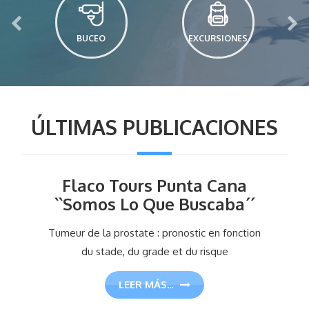
BUCEO
EXCURSIONES
ÚLTIMAS PUBLICACIONES
Flaco Tours Punta Cana
``Somos Lo Que Buscaba´´
Tumeur de la prostate : pronostic en fonction
du stade, du grade et du risque
LEER MÁS...