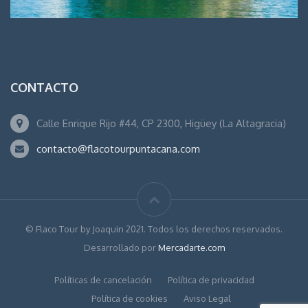
CONTACTO
Calle Enrique Rijo #44, CP 2300, Higüey (La Altagracia)
contacto@flacotourpuntacana.com
© Flaco Tour by Joaquin 2021. Todos los derechos reservados.
Desarrollado por
Mercadarte.com
Políticas de cancelación
Política de privacidad
Política de cookies
Aviso Legal