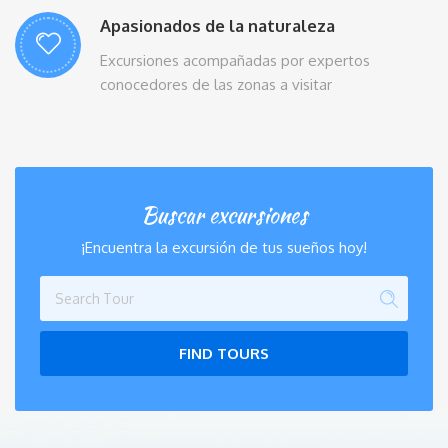
Apasionados de la naturaleza
Excursiones acompañadas por expertos
conocedores de las zonas a visitar
Buscar excursiones
¡Encuentra la excursión de tus sueños hoy!
FIND TOURS