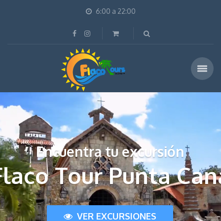
6:00 a 22:00
Encuentra tu excursión
Flaco Tour Punta Can
VER EXCURSIONES