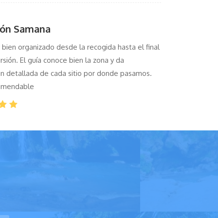
ión Samana
bien organizado desde la recogida hasta el final
rsión. El guía conoce bien la zona y da
ón detallada de cada sitio por donde pasamos.
omendable