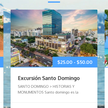
Rango
Rango
$
25.00
-
$
50.00
de
de
Excursión Santo Domingo
precios:
precios
SANTO DOMINGO > HISTORIAS Y
MONUMENTOS Santo domingo es la
desde
desde
$17.50
$25.00