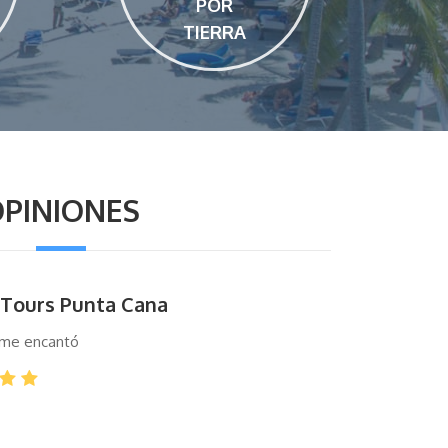
POR
TIERRA
PINIONES
Tours Punta Cana
 me encantó