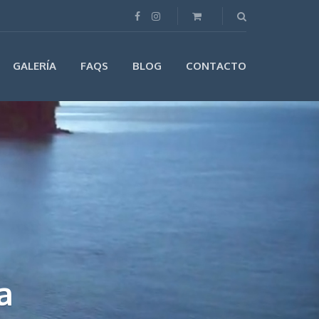
GALERÍA
FAQS
BLOG
CONTACTO
a