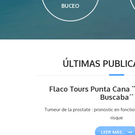
BUCEO
ÚLTIMAS PUBLIC
Flaco Tours Punta Cana 
Buscaba´´
Tumeur de la prostate : pronostic en foncti
risque
LEER MÁS...