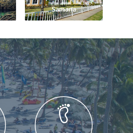
Samana
S