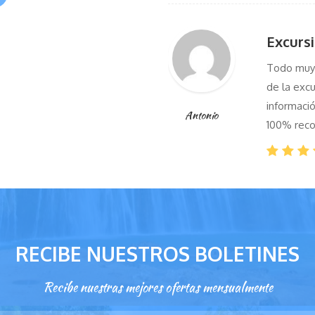
Excurs
Todo muy 
de la excu
informaci
Antonio
100% rec
RECIBE NUESTROS BOLETINES
Recibe nuestras mejores ofertas mensualmente