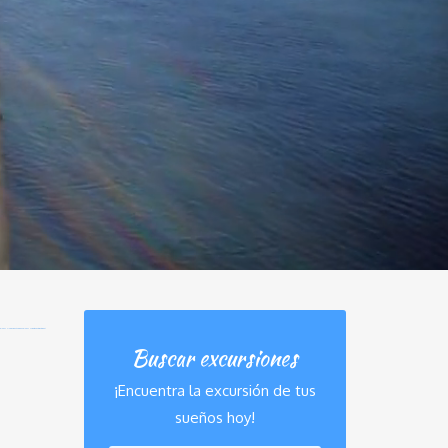
angladesh login
4rabet login bangladesh
4rabit
4a bet
4r bet
4ra bat
Buscar excursiones
¡Encuentra la excursión de tus
sueños hoy!