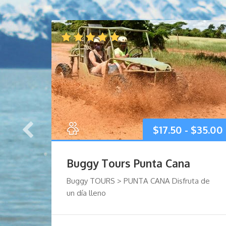
Rango
00.00
$
17.50
-
$
35.00
de
Buggy Tours Punta Cana
precios:
TADO-
Buggy TOURS > PUNTA CANA Disfruta de
un día lleno
desde
$50.00