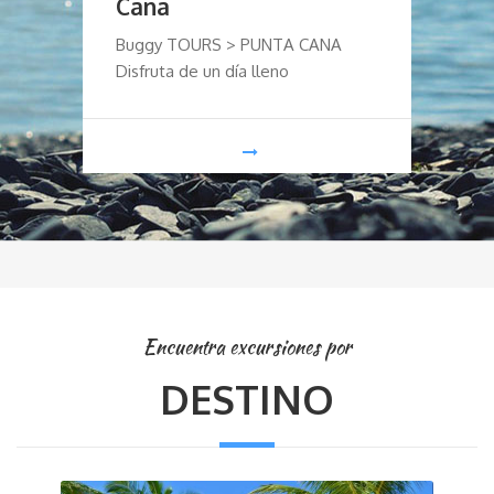
precios:
precios:
Cana
D
Buggy TOURS > PUNTA CANA
S
desde
desde
Disfruta de un día lleno
M
$50.00
$17.50
la
hasta
hasta
$100.00
$35.00
Encuentra excursiones por
DESTINO