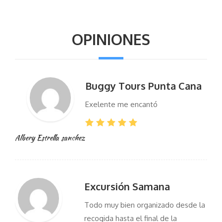
OPINIONES
Buggy Tours Punta Cana
Exelente me encantó
Albery Estrella sanchez
Excursión Samana
Todo muy bien organizado desde la
recogida hasta el final de la