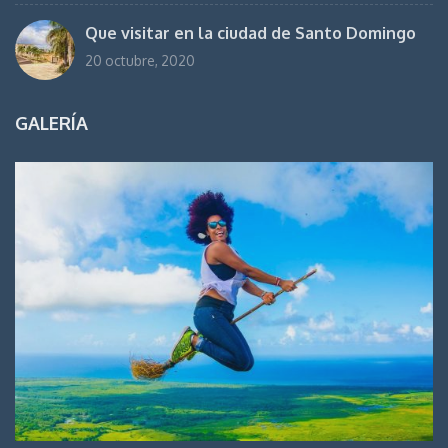
Que visitar en la ciudad de Santo Domingo
20 octubre, 2020
GALERÍA