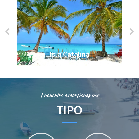
Isla Catalina
Encuentra excursiones por
TIPO