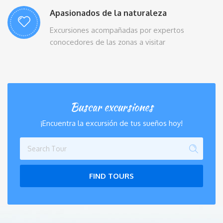
Apasionados de la naturaleza
Excursiones acompañadas por expertos
conocedores de las zonas a visitar
Buscar excursiones
¡Encuentra la excursión de tus sueños hoy!
FIND TOURS