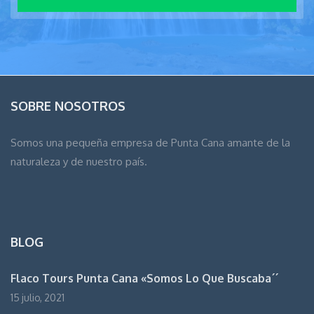
SOBRE NOSOTROS
Somos una pequeña empresa de Punta Cana amante de la
naturaleza y de nuestro país.
BLOG
Flaco Tours Punta Cana «Somos Lo Que Buscaba´´
15 julio, 2021