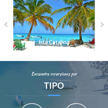
Isla Catalina
Encuentra excursiones por
TIPO