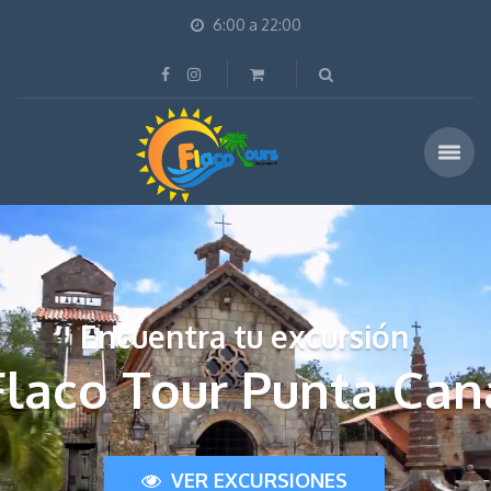
6:00 a 22:00
Encuentra tu excursión
Flaco Tour Punta Can
VER EXCURSIONES