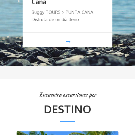
precios:
precios:
Cana
D
Buggy TOURS > PUNTA CANA
S
desde
desde
Disfruta de un día lleno
M
$50.00
$17.50
la
hasta
hasta
$100.00
$35.00
Encuentra excursiones por
DESTINO