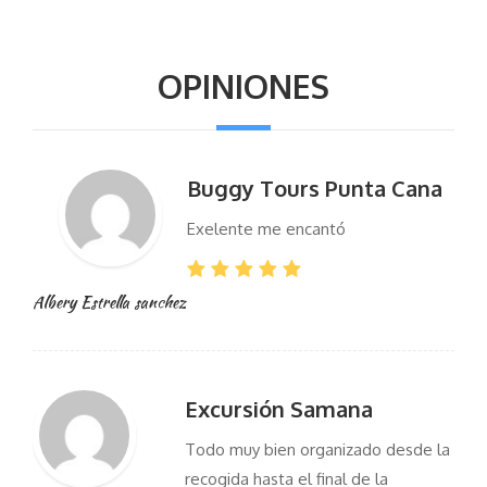
OPINIONES
Buggy Tours Punta Cana
Exelente me encantó
Albery Estrella sanchez
Excursión Samana
Todo muy bien organizado desde la
recogida hasta el final de la