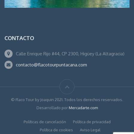
CONTACTO
Calle Enrique Rijo #44, CP 2300, Higüey (La Altagracia)
contacto@flacotourpuntacana.com
© Flaco Tour by Joaquin 2021. Todos los derechos reservados.
Desarrollado por
Mercadarte.com
Políticas de cancelación
Política de privacidad
Política de cookies
Aviso Legal