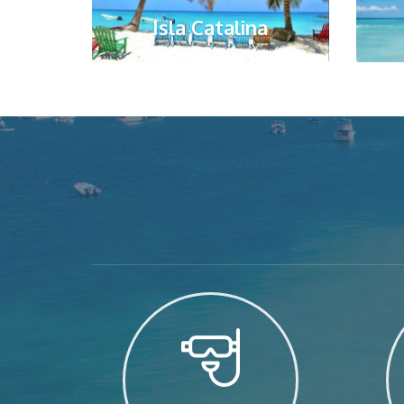
go
Isla Catalina