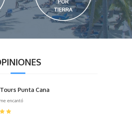
POR
TIERRA
PINIONES
Tours Punta Cana
 me encantó