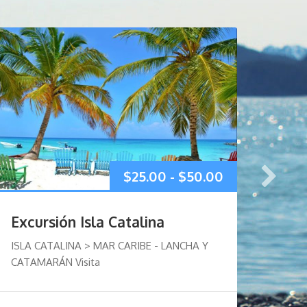
Rango
$
25.00
-
$
50.00
de
Excursión Isla Catalina
Excu
:
precios:
ISLA CATALINA > MAR CARIBE - LANCHA Y
ISLA 
CATAMARÁN Visita
CATAM
desde
$25.00