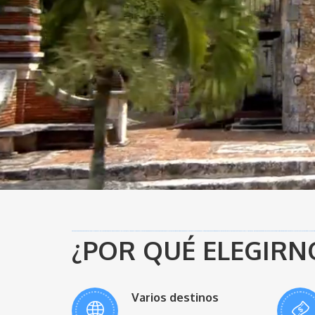
pin up
pinup
pin-up
pinap
pin up
pin up azerbaycan
pin-up online casino
pin up
pin up azerbaijan
pin-up online casino
pinup login
pin up login
pinupcasino
pin up india
pin-up bet casino
pin up
pin up
pinup
pin up casino
pin up bet
pin-up bet
pin up india
pin up casino
pin up casino india
pinup slots
pin up
pin-up
pin up bet india
pin up kz
pin up bet kz
pinup kz
pin up
pin up bet kz
pin up casino зеркало
pin up bet зеркало
pin up
pinup
mostbet aze
mosbet casino
mos bet
mosbet
mostbet
mostbet az
mostbet live casino
mosbet casino
mostbet az casino
mostb
¿POR QUÉ ELEGIR
Varios destinos