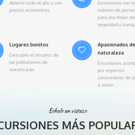
Abierto todo el año y con
Excursiones con u
precios económicos
máximo de person
para una mejor at
seguridad y tranqu
Lugares bonitos
Apasionados de
naturaleza
Descubre el encanto de
las poblaciones de
Excursiones acom
nuestro pais
por expertos
conocedores de l
a visitar
Échale un vistazo
CURSIONES MÁS POPULA