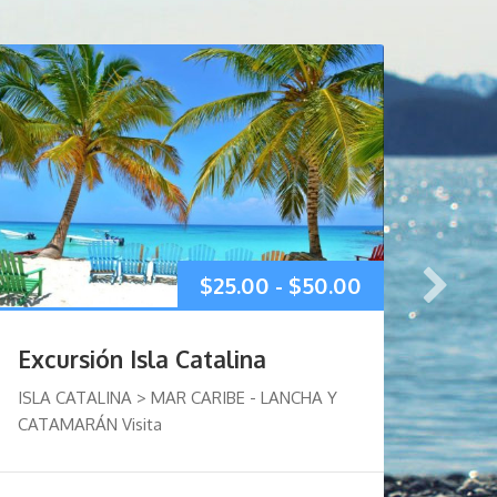
Rango
$
25.00
-
$
50.00
de
Excursión Isla Catalina
Excu
:
precios:
ISLA CATALINA > MAR CARIBE - LANCHA Y
ISLA 
CATAMARÁN Visita
CATAM
desde
$25.00