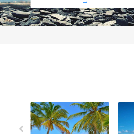
hasta
$100.00