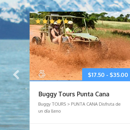
Rango
00.00
$
17.50
-
$
35.00
de
Buggy Tours Punta Cana
precios:
TADO-
Buggy TOURS > PUNTA CANA Disfruta de
un día lleno
desde
$50.00