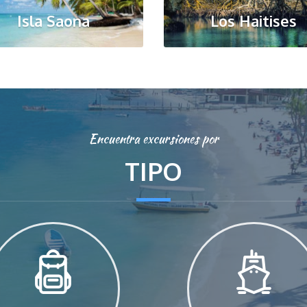
Isla Saona
Los Haitises
Encuentra excursiones por
TIPO