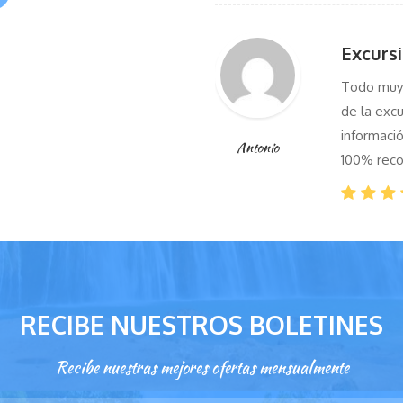
Excurs
Todo muy 
de la excu
informaci
Antonio
100% rec
RECIBE NUESTROS BOLETINES
Recibe nuestras mejores ofertas mensualmente