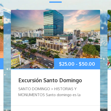
Rango
Rango
$
25.00
-
$
50.00
de
de
Excursión Santo Domingo
precios:
precios
SANTO DOMINGO > HISTORIAS Y
MONUMENTOS Santo domingo es la
desde
desde
$17.50
$25.00