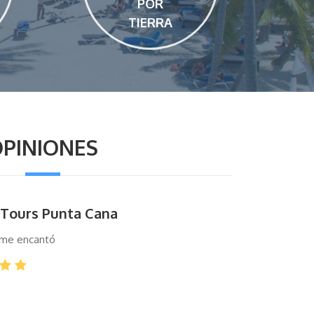
POR
TIERRA
PINIONES
Tours Punta Cana
 me encantó