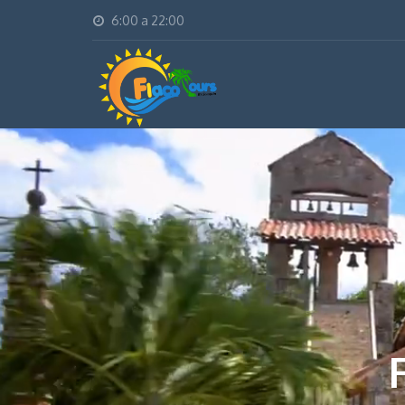
6:00 a 22:00