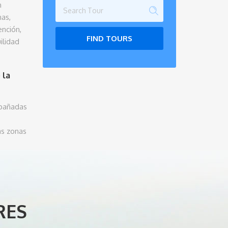
n
as,
ención,
FIND TOURS
ilidad
 la
pañadas
as zonas
RES