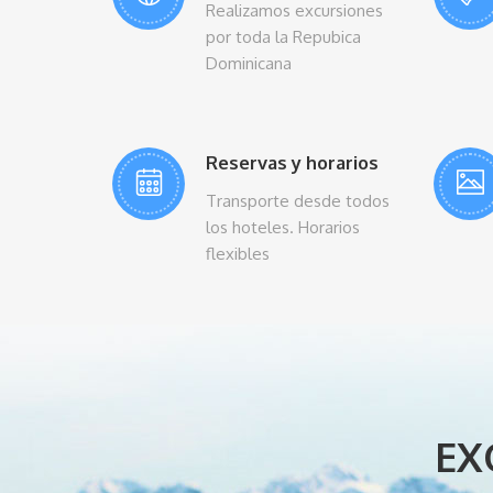
Realizamos excursiones
por toda la Repubica
Dominicana
Reservas y horarios
Transporte desde todos
los hoteles. Horarios
flexibles
EX