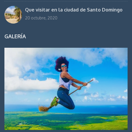
Que visitar en la ciudad de Santo Domingo
20 octubre, 2020
GALERÍA