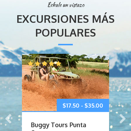
Échale un vistazo
EXCURSIONES MÁS
POPULARES
Rango
Rango
.00
$
17.50
-
$
35.00
de
de
Buggy Tours Punta
E