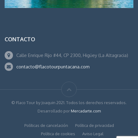
CONTACTO
Calle Enrique Rijo #44, CP 2300, Higüey (La Altagracia)
contacto@flacotourpuntacana.com
© Flaco Tour by Joaquin 2021. Todos los derechos reservados.
Desarrollado por
Mercadarte.com
Políticas de cancelación
Política de privacidad
Política de cookies
Aviso Legal