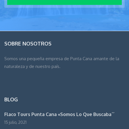
SOBRE NOSOTROS
Somos una pequeña empresa de Punta Cana amante de la
naturaleza y de nuestro país.
BLOG
Flaco Tours Punta Cana «Somos Lo Que Buscaba´´
15 julio, 2021