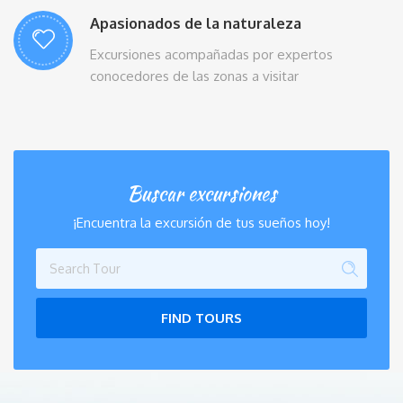
Apasionados de la naturaleza
Excursiones acompañadas por expertos
conocedores de las zonas a visitar
Buscar excursiones
¡Encuentra la excursión de tus sueños hoy!
FIND TOURS