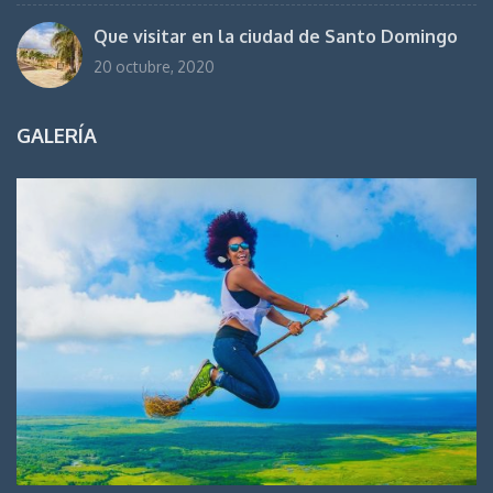
Que visitar en la ciudad de Santo Domingo
20 octubre, 2020
GALERÍA