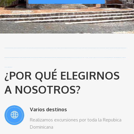
pin up
pinup
pin-up
pinap
pin up
pin up azerbaycan
pin-up online casino
pin up
pin up azerbaijan
pin-up online casino
pinup login
pin up login
pinupcasino
pin up india
pin-up bet casino
pin up
pin up
pinup
pin up casino
pin up bet
pin-up bet
pin up india
pin up casino
pin up casino india
pinup slots
pin up
pin-up
pin up bet india
pin up kz
pin up bet kz
pinup kz
pin up
pin up bet kz
pin up casino зеркало
pin up bet зеркало
pin up
pinup
mostbet aze
mosbet casino
mos bet
mosbet
mostbet
mostbet az
mostbet live casino
mosbet casino
mostbet az casino
mostbet casino
mostbet aviator
mosbet
mostbet aviator
mosbet aviator
mosbet
mostbet
mosbet
mostbet az
мостбет
mostbet
mostbet casino
mosbet
mosbet kz
mostbet
aviator app
1win aviator online
1 win aviator
авиатор pin up
aviator pin up
mostbet aviator
1 win casino
1win kz casino
1win casino
1win kz
1win aviator
onewin casino
1 win
onewin app
1 win game
1win
1 win
1win uz
1 win
1win aviator
1win uz
1 win
1win
1win aviator
1 win
1win casino
1 win
1 win az
1 win
1win
1win
1 win
1win slot
1win slots
lucky jet
lucky jet online
lucky jet
lucky jet crash
lucky jet crash
lucky jet casino
luckyjet
pin up lucky jet
lucky jet
lucky jet
lucky jet casino
4rabet login
4bet app
4rabet bangladesh
4rabet login
4ra bet
4rabet bangladesh login
4rabet login
bangladesh
4rabit
4a bet
4r bet
4ra bat
¿POR QUÉ ELEGIRNOS
A NOSOTROS?
Varios destinos
Realizamos excursiones por toda la Repubica
Dominicana