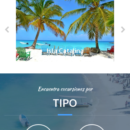
Isla Catalina
Encuentra excursiones por
TIPO