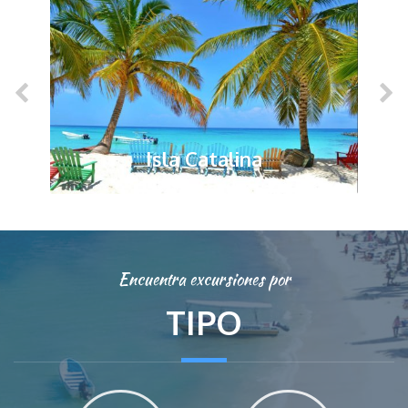
Isla Catalina
Encuentra excursiones por
TIPO