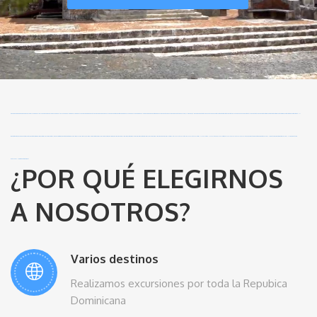
pin up
pinup
pin-up
pinap
pin up
pin up azerbaycan
pin-up online casino
pin up
pin up azerbaijan
pin-up online casino
pinup login
pin up login
pinupcasino
pin up india
pin-up bet casino
pin up
pin up
pinup
pin up casino
pin up bet
pin-up bet
pin up india
pin up casino
pin up casino india
pinup slots
pin up
pin-up
pin up bet india
pin up kz
pin up bet kz
pinup kz
pin up
pin up bet kz
pin up casino зеркало
pin up bet зеркало
pin up
pinup
mostbet aze
mosbet casino
mos bet
mosbet
mostbet
mostbet az
mostbet live casino
mosbet casino
mostbet az casino
mostbet casino
mostbet aviator
mosbet
mostbet aviator
mosbet aviator
mosbet
mostbet
mosbet
mostbet az
мостбет
mostbet
mostbet casino
mosbet
mosbet kz
mostbet
aviator app
1win aviator online
1 win aviator
авиатор pin up
aviator pin up
mostbet aviator
1 win casino
1win kz casino
1win casino
1win kz
1win aviator
onewin casino
1 win
onewin app
1 win game
1win
1 win
1win uz
1 win
1win aviator
1win uz
1 win
1win
1win aviator
1 win
1win casino
1 win
1 win az
1 win
1win
1win
1 win
1win slot
1win slots
lucky jet
lucky jet online
lucky jet
lucky jet crash
lucky jet crash
lucky jet casino
luckyjet
pin up lucky jet
lucky jet
lucky jet
lucky jet casino
4rabet login
4bet app
4rabet bangladesh
4rabet login
4ra bet
4rabet bangladesh login
4rabet login
bangladesh
4rabit
4a bet
4r bet
4ra bat
¿POR QUÉ ELEGIRNOS
A NOSOTROS?
Varios destinos
Realizamos excursiones por toda la Repubica
Dominicana