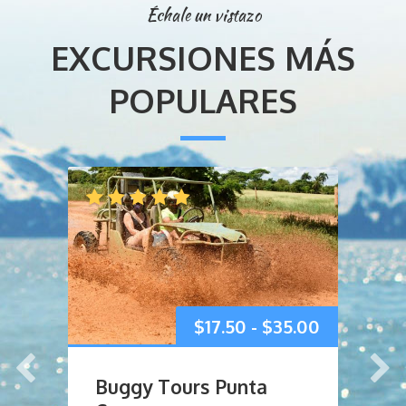
Échale un vistazo
EXCURSIONES MÁS
POPULARES
Rango
Rango
.00
$
17.50
-
$
35.00
de
de
Buggy Tours Punta
E