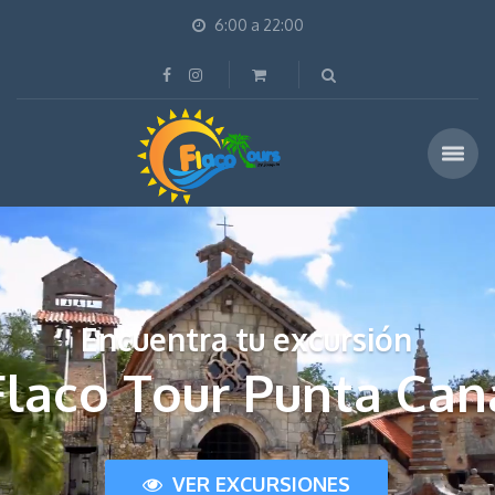
6:00 a 22:00
Encuentra tu excursión
Flaco Tour Punta Can
VER EXCURSIONES