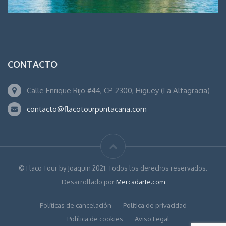
CONTACTO
Calle Enrique Rijo #44, CP 2300, Higüey (La Altagracia)
contacto@flacotourpuntacana.com
© Flaco Tour by Joaquin 2021. Todos los derechos reservados.
Desarrollado por
Mercadarte.com
Políticas de cancelación
Política de privacidad
Política de cookies
Aviso Legal