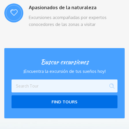
Apasionados de la naturaleza
Excursiones acompañadas por expertos
conocedores de las zonas a visitar
Buscar excursiones
¡Encuentra la excursión de tus sueños hoy!
FIND TOURS