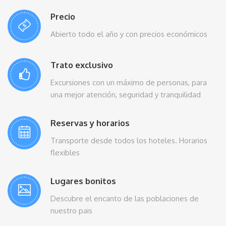
Precio
Abierto todo el año y con precios económicos
Trato exclusivo
Excursiones con un máximo de personas, para
una mejor atención, seguridad y tranquilidad
Reservas y horarios
Transporte desde todos los hoteles. Horarios
flexibles
Lugares bonitos
Descubre el encanto de las poblaciones de
nuestro pais