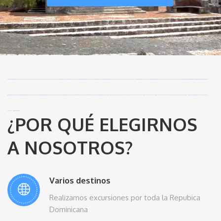
pin up
pinup
pin-up
pinap
pin up
pin up azerbaycan
pin-up online casino
pin up
pin up azerbaijan
pin-up online casino
pinup login
pin up login
pinupcasino
pin up india
pin-up bet casino
pin up
pin up
pinup
pin up casino
pin up bet
pin-up bet
pin up india
pin up casino
pin up casino india
pinup slots
pin up
pin-up
pin up bet india
pin up kz
pin up bet kz
pinup kz
pin up
pin up bet kz
pin up casino зеркало
pin up bet зеркало
pin up
pinup
mostbet aze
mosbet casino
mos bet
mosbet
mostbet
mostbet az
mostbet live casino
mosbet casino
mostbet az casino
mostbet casino
mostbet aviator
mosbet
mostbet aviator
mosbet aviator
mosbet
mostbet
mosbet
mostbet az
мостбет
mostbet
mostbet casino
mosbet
mosbet kz
mostbet
aviator app
1win aviator online
1 win aviator
авиатор pin up
aviator pin up
mostbet aviator
1 win casino
1win kz casino
1win casino
1win kz
1win aviator
onewin casino
1 win
onewin app
1 win game
1win
1 win
1win uz
1 win
1win aviator
1win uz
1 win
1win
1win aviator
1 win
1win casino
1 win
1 win az
1 win
1win
1win
1 win
1win slot
1win slots
lucky jet
lucky jet online
lucky jet
lucky jet crash
lucky jet crash
lucky jet casino
luckyjet
pin up lucky jet
lucky jet
lucky jet
lucky jet casino
4rabet login
4bet app
4rabet bangladesh
4rabet login
4ra bet
4rabet bangladesh login
4rabet login
bangladesh
4rabit
4a bet
4r bet
4ra bat
¿POR QUÉ ELEGIRNOS
A NOSOTROS?
Varios destinos
Realizamos excursiones por toda la Repubica
Dominicana