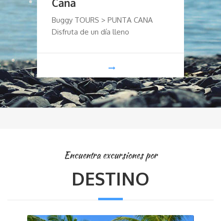
precios:
precios:
Cana
D
Buggy TOURS > PUNTA CANA
S
desde
desde
Disfruta de un día lleno
M
$50.00
$17.50
la
hasta
hasta
$100.00
$35.00
Encuentra excursiones por
DESTINO