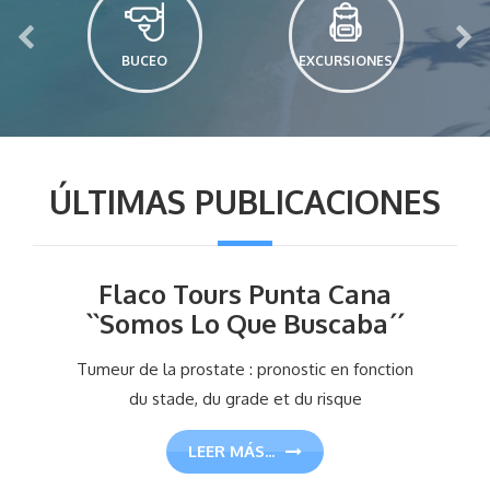
BUCEO
EXCURSIONES
ÚLTIMAS PUBLICACIONES
Flaco Tours Punta Cana
``Somos Lo Que Buscaba´´
Tumeur de la prostate : pronostic en fonction
du stade, du grade et du risque
LEER MÁS...