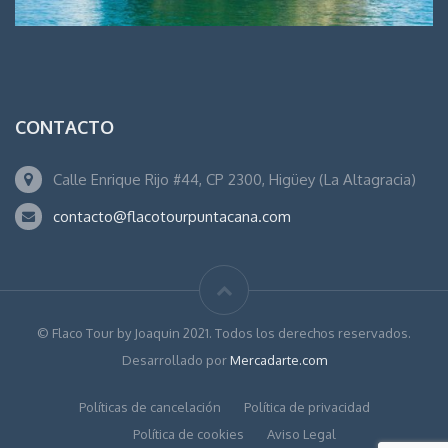
CONTACTO
Calle Enrique Rijo #44, CP 2300, Higüey (La Altagracia)
contacto@flacotourpuntacana.com
© Flaco Tour by Joaquin 2021. Todos los derechos reservados.
Desarrollado por
Mercadarte.com
Políticas de cancelación
Política de privacidad
Política de cookies
Aviso Legal