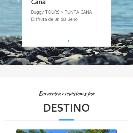
precios:
precios:
Cana
D
Buggy TOURS > PUNTA CANA
S
desde
desde
Disfruta de un día lleno
M
$50.00
$17.50
la
hasta
hasta
$100.00
$35.00
Encuentra excursiones por
DESTINO