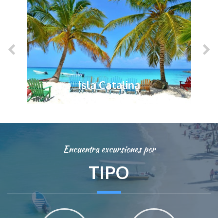
Isla Catalina
Encuentra excursiones por
TIPO