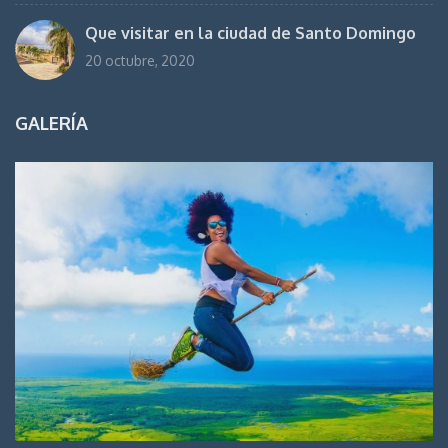
Que visitar en la ciudad de Santo Domingo
20 octubre, 2020
GALERÍA