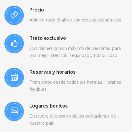
Precio
Abierto todo el año y con precios económicos
Trato exclusivo
Excursiones con un máximo de personas, para
una mejor atención, seguridad y tranquilidad
Reservas y horarios
Transporte desde todos los hoteles. Horarios
flexibles
Lugares bonitos
Descubre el encanto de las poblaciones de
nuestro pais