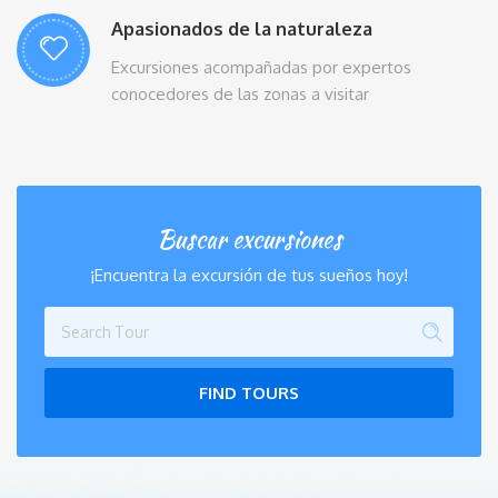
Apasionados de la naturaleza
Excursiones acompañadas por expertos
conocedores de las zonas a visitar
Buscar excursiones
¡Encuentra la excursión de tus sueños hoy!
FIND TOURS