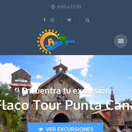
6:00 a 22:00
Encuentra tu excursión
Flaco Tour Punta Can
VER EXCURSIONES