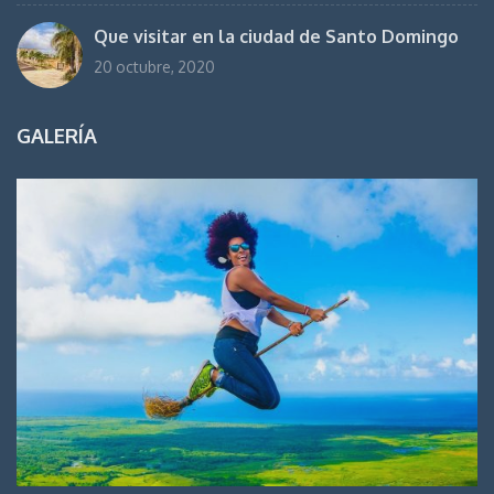
Que visitar en la ciudad de Santo Domingo
20 octubre, 2020
GALERÍA