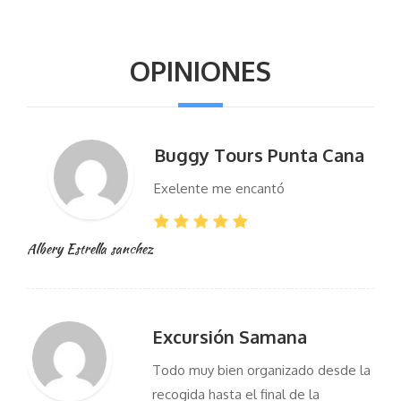
OPINIONES
Buggy Tours Punta Cana
Exelente me encantó
Albery Estrella sanchez
Excursión Samana
Todo muy bien organizado desde la
recogida hasta el final de la