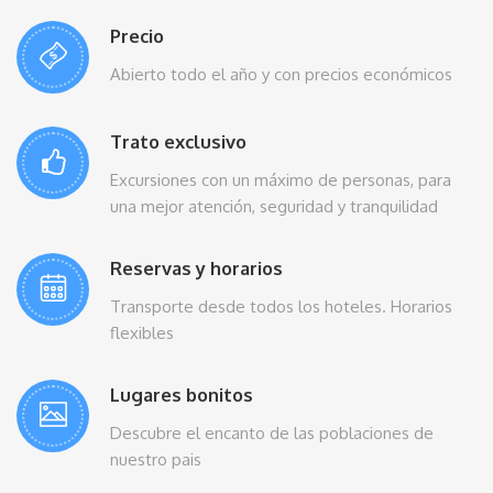
Precio
Abierto todo el año y con precios económicos
Trato exclusivo
Excursiones con un máximo de personas, para
una mejor atención, seguridad y tranquilidad
Reservas y horarios
Transporte desde todos los hoteles. Horarios
flexibles
Lugares bonitos
Descubre el encanto de las poblaciones de
nuestro pais