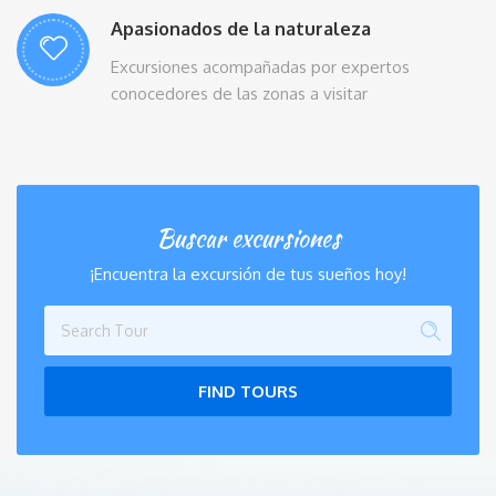
Apasionados de la naturaleza
Excursiones acompañadas por expertos
conocedores de las zonas a visitar
Buscar excursiones
¡Encuentra la excursión de tus sueños hoy!
FIND TOURS