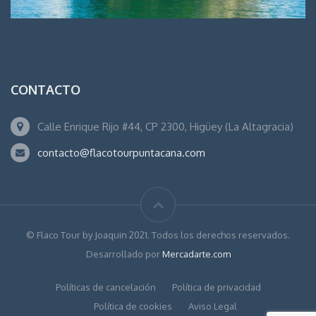
CONTACTO
Calle Enrique Rijo #44, CP 2300, Higüey (La Altagracia)
contacto@flacotourpuntacana.com
© Flaco Tour by Joaquin 2021. Todos los derechos reservados.
Desarrollado por
Mercadarte.com
Políticas de cancelación
Política de privacidad
Política de cookies
Aviso Legal