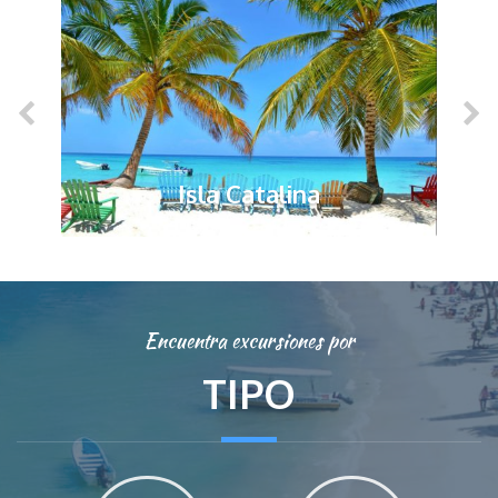
Isla Catalina
Encuentra excursiones por
TIPO