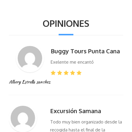
OPINIONES
Buggy Tours Punta Cana
Exelente me encantó
Albery Estrella sanchez
Excursión Samana
Todo muy bien organizado desde la
recogida hasta el final de la