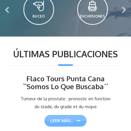
BUCEO
EXCURSIONES
ÚLTIMAS PUBLICACIONES
Flaco Tours Punta Cana
``Somos Lo Que Buscaba´´
Tumeur de la prostate : pronostic en fonction
du stade, du grade et du risque
LEER MÁS...